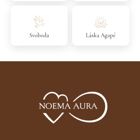
Svoboda
Láska Agapé