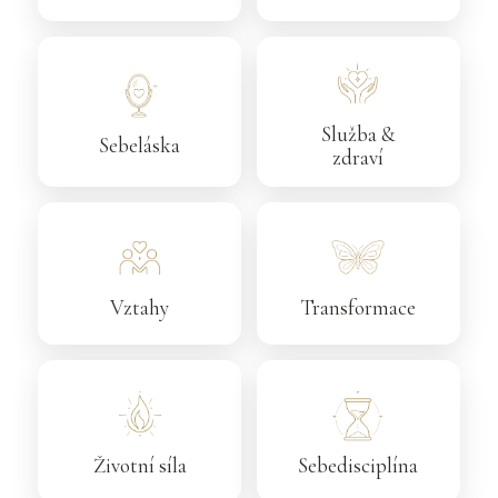
Služba &
Sebeláska
zdraví
Vztahy
Transformace
Životní síla
Sebedisciplína