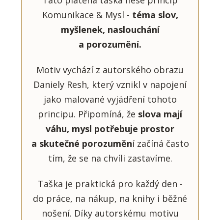
Tato plátěná taška nese princip
Komunikace & Mysl -
téma slov,
myšlenek, naslouchání
a porozumění.
Motiv vychází z autorského obrazu
Daniely Resh, který vznikl v napojení
jako malované vyjádření tohoto
principu. Připomíná, že
slova mají
váhu, mysl potřebuje prostor
a skutečné porozuměn
í začíná často
tím, že se na chvíli zastavíme.
Taška je praktická pro každý den -
do práce, na nákup, na knihy i běžné
nošení. Díky autorskému motivu