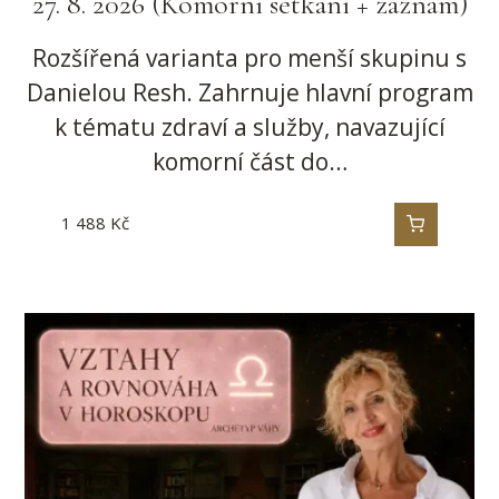
27. 8. 2026 (Komorní setkání + záznam)
Rozšířená varianta pro menší skupinu s
Danielou Resh. Zahrnuje hlavní program
k tématu zdraví a služby, navazující
komorní část do…
1 488
Kč