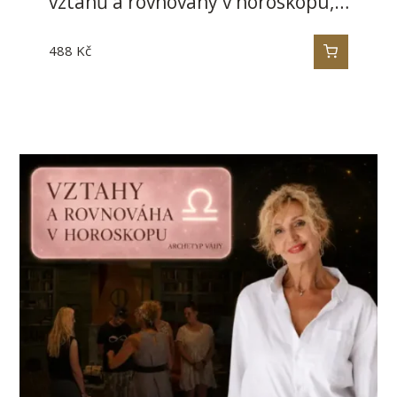
vztahů a rovnováhy v horoskopu,…
488
Kč