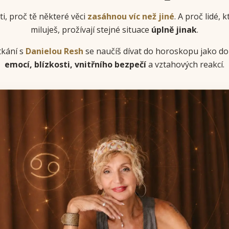
sti, proč tě některé věci
zasáhnou víc než jiné
. A proč lidé, k
miluješ, prožívají stejné situace
úplně jinak
.
tkání s
Danielou Resh
se naučíš dívat do horoskopu jako d
emocí, blízkosti, vnitřního bezpečí
a vztahových reakcí.