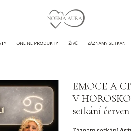
ÁTY
ONLINE PRODUKTY
ŽIVĚ
ZÁZNAMY SETKÁNÍ
EMOCE A CI
V HOROSKOP
setkání červen
Záznam setkání
Ast