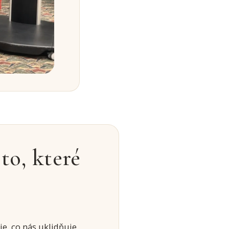
to, které
e, co nás uklidňuje,