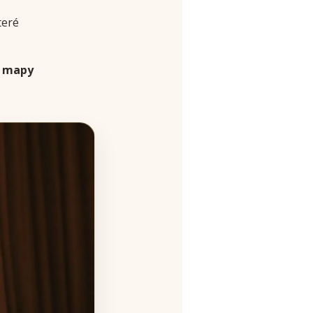
teré
o
mapy