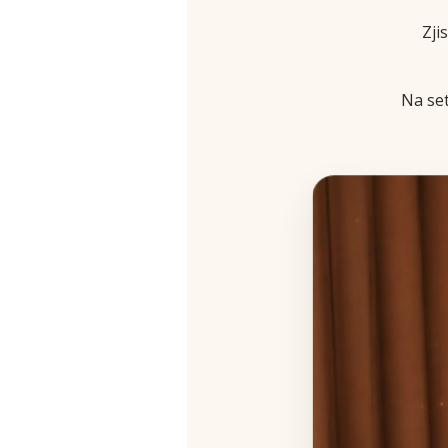
Zji
Na se