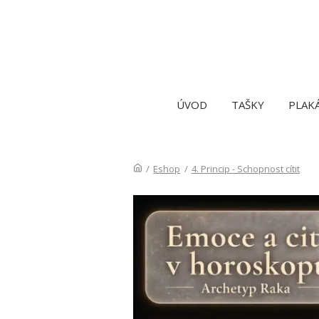
ÚVOD
TAŠKY
PLAK
/
Eshop
/
4. Princip - Schopnost cítit