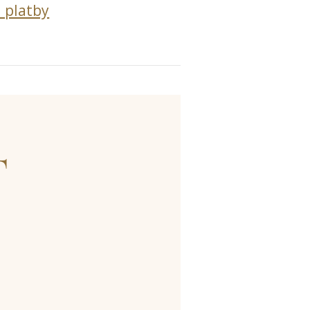
 platby
T