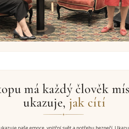
opu má každý člověk mís
ukazuje,
jak cítí
kazuje naše emoce, vnitřní svět a potřebu bezpečí. Ukazuj