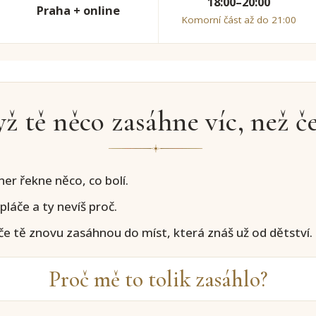
18:00–20:00
Praha + online
Komorní část až do 21:00
ž tě něco zasáhne víc, než č
ner řekne něco, co bolí.
pláče a ty nevíš proč.
če tě znovu zasáhnou do míst, která znáš už od dětství.
Proč mě to tolik zasáhlo?