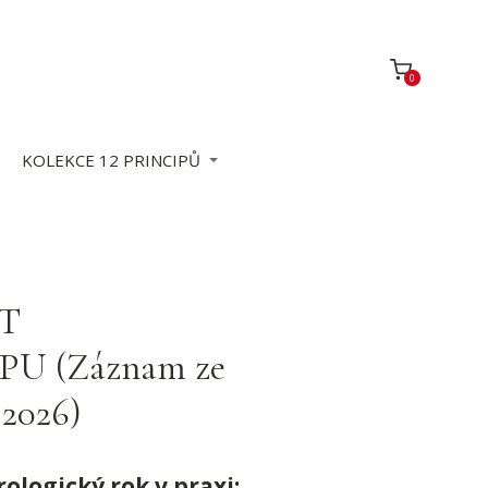
0
KOLEKCE 12 PRINCIPŮ
T
U (Záznam ze
 2026)
rologický rok v praxi: