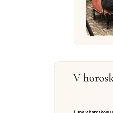
V horosk
Luna v horoskopu
u