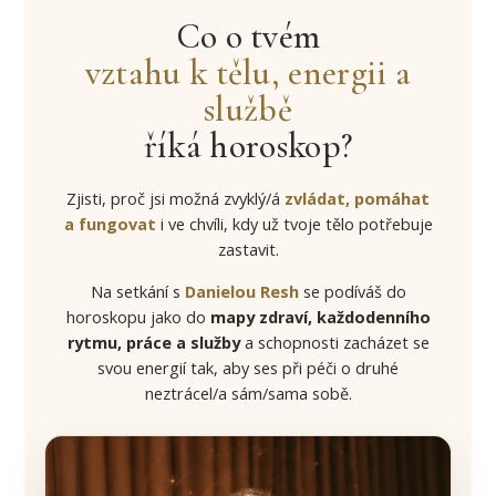
Co o tvém
vztahu k tělu, energii a
službě
říká horoskop?
Zjisti, proč jsi možná zvyklý/á
zvládat, pomáhat
a fungovat
i ve chvíli, kdy už tvoje tělo potřebuje
zastavit.
Na setkání s
Danielou Resh
se podíváš do
horoskopu jako do
mapy zdraví, každodenního
rytmu, práce a služby
a schopnosti zacházet se
svou energií tak, aby ses při péči o druhé
neztrácel/a sám/sama sobě.