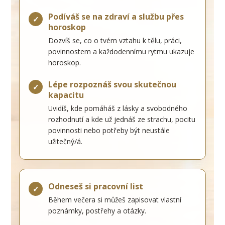
Podíváš se na zdraví a službu přes
✓
horoskop
Dozvíš se, co o tvém vztahu k tělu, práci,
povinnostem a každodennímu rytmu ukazuje
horoskop.
Lépe rozpoznáš svou skutečnou
✓
kapacitu
Uvidíš, kde pomáháš z lásky a svobodného
rozhodnutí a kde už jednáš ze strachu, pocitu
povinnosti nebo potřeby být neustále
užitečný/á.
Odneseš si pracovní list
✓
Během večera si můžeš zapisovat vlastní
poznámky, postřehy a otázky.