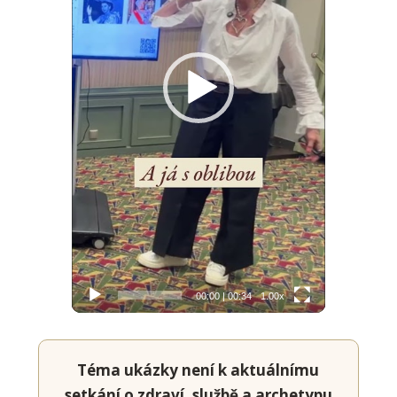
00:00
|
00:34
1.00x
Téma ukázky není k aktuálnímu
setkání o zdraví, službě a archetypu