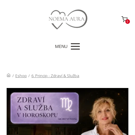
0
MENU
/
Eshop
/
6. Princip - Zdraví & Služba