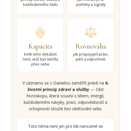
každodenního řádu
potřeby a signály
Kapacita
Rovnováha
kolik toho dokážeš
jak propojuješ práci,
nést, aniž bys šel/šla
péči a odpočinek
přes sebe
V záznamu se s Danielou zaměříš právě na
6.
životní princip zdraví a služby
— část
horoskopu, která souvisí s tělem, energií,
každodenními návyky, prací, odpovědností a
schopností sloužit bez obětování sebe.
Toto téma není jen pro lidi narozené ve