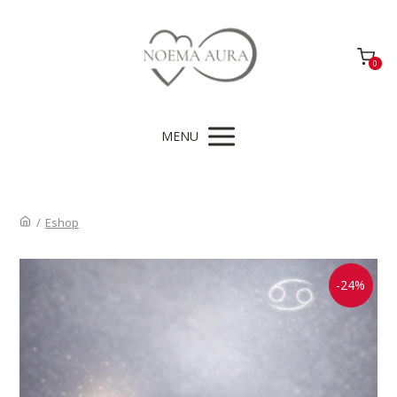
0
MENU
/
Eshop
-24%