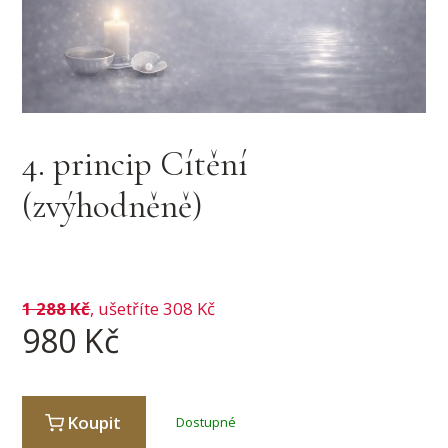
4. princip Cítění
(zvýhodněně)
1 288
Kč
, ušetříte 308 Kč
980
Kč
Koupit
Dostupné