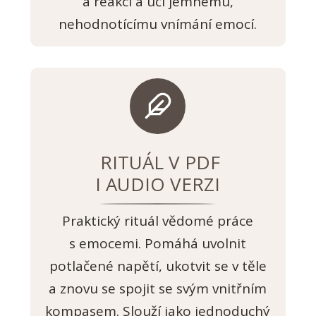
a reakcí a učí jemnému,
nehodnotícímu vnímání emocí.
RITUÁL V PDF
I AUDIO VERZI
Praktický rituál vědomé práce
s emocemi. Pomáhá uvolnit
potlačené napětí, ukotvit se v těle
a znovu se spojit se svým vnitřním
kompasem. Slouží jako jednoduchý