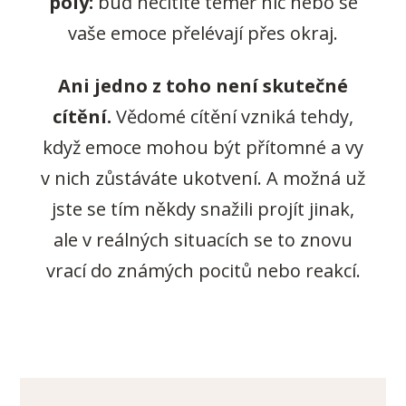
póly:
buď necítíte téměř nic nebo se
vaše emoce přelévají přes okraj.
Ani jedno z toho není skutečné
cítění.
Vědomé cítění vzniká tehdy,
když emoce mohou být přítomné a vy
v nich zůstáváte ukotvení. A možná už
jste se tím někdy snažili projít jinak,
ale v reálných situacích se to znovu
vrací do známých pocitů nebo reakcí.