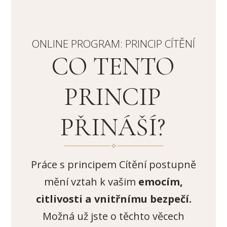
ONLINE PROGRAM: PRINCIP CÍTĚNÍ
CO TENTO
PRINCIP
PŘINÁŠÍ?
Práce s principem Cítění postupně
mění vztah k vašim
emocím,
citlivosti a vnitřnímu bezpečí.
Možná už jste o těchto věcech