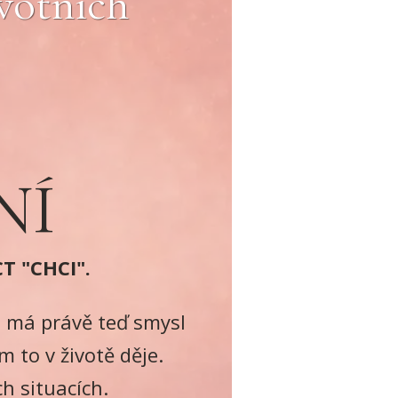
ivotních
NÍ
T "CHCI".
é má právě teď smysl
 to v životě děje.
h situacích.