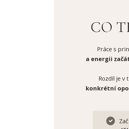
CO T
Práce s pr
a energii začá
Rozdíl je v
konkrétní opor
Zač