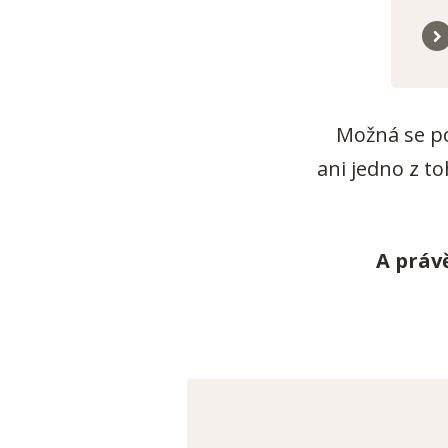
Možná se p
ani jedno z to
A práv