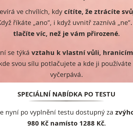
evírá ve chvílích, kdy
cítíte, že ztrácíte svů
Když říkáte „ano“, i když uvnitř zaznívá „ne
tlačíte víc, než je vám přirozené.
ní se týká
vztahu k vlastní vůli, hranicí
de svou sílu potlačujete a kde ji používáte
vyčerpává.
SPECIÁLNÍ NABÍDKA PO TESTU
je nyní po vyplnění testu dostupný za
zvýh
980 Kč namísto 1288 Kč.