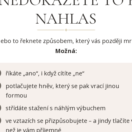
NAHLAS
ebo to řeknete způsobem, který vás později mrz
Možná:
říkáte „ano“, i když cítíte „ne“
potlačujete hněv, který se pak vrací jinou
formou
střídáte stažení s náhlým výbuchem
ve vztazích se přizpůsobujete – a jindy tlačíte v
než je vám příjemné