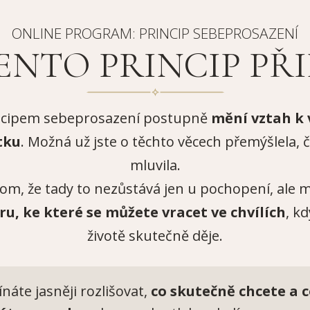
ONLINE PROGRAM: PRINCIP SEBEPROSAZENÍ
ENTO PRINCIP PŘI
incipem sebeprosazení postupně
mění vztah k v
tku
. Možná už jste o těchto věcech přemýšlela, 
mluvila.
 tom, že tady to nezůstává jen u pochopení, ale
u, ke které se můžete vracet ve chvílích
, k
životě skutečně děje.
ínáte jasněji rozlišovat,
co skutečně chcete a 