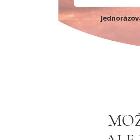
Jednorázov
MOŽ
ALE