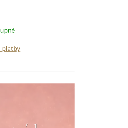
tupné
 platby