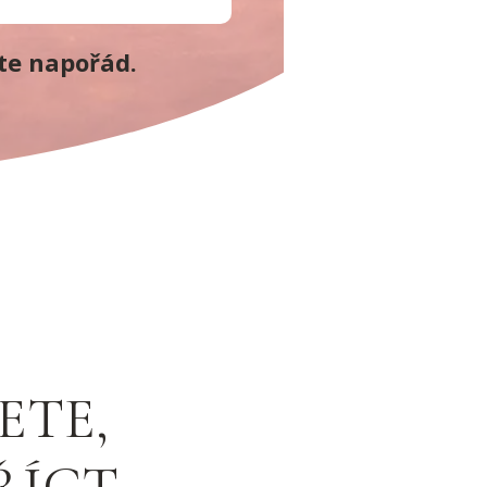
te napořád.
ETE,
ŘÍCT