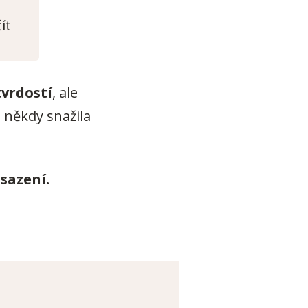
ít
tvrdostí
, ale
m někdy snažila
sazení.