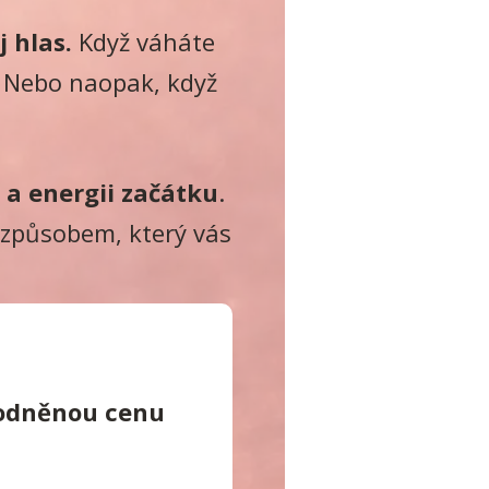
j hlas.
Když váháte
“. Nebo naopak, když
m a energii začátku
.
 způsobem, který vás
odněnou cenu