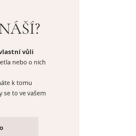
NÁŠÍ?
lastní vůli
četla nebo o nich
 máte k tomu
dy se to ve vašem
co