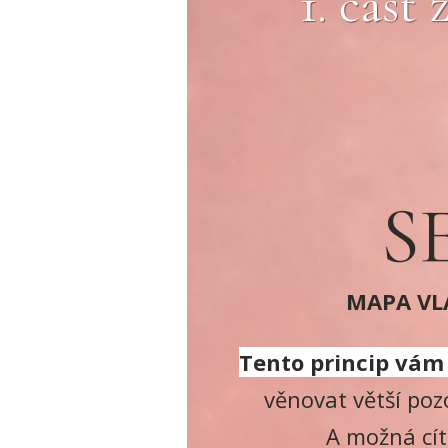
1. část
S
MAPA VLA
Tento princip vám 
věnovat větší poz
A možná cít