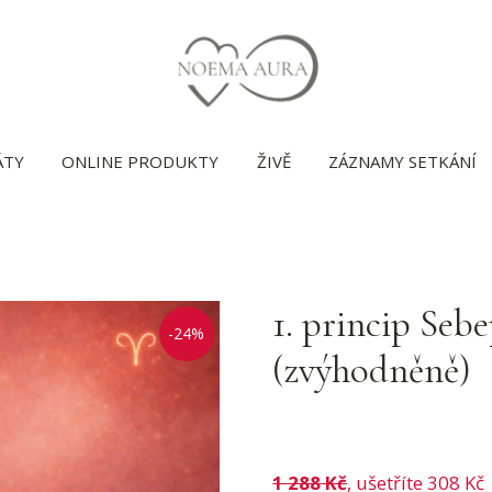
ÁTY
ONLINE PRODUKTY
ŽIVĚ
ZÁZNAMY SETKÁNÍ
1. princip Seb
-24%
(zvýhodněně)
1 288
Kč
, ušetříte 308 Kč