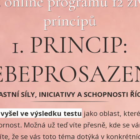
 z online programu 12 ž
principů
1. PRINCIP:
EBEPROSAZE
STNÍ SÍLY, INICIATIVY A SCHOPNOSTI ŘÍC
vyšel ve výsledku testu
jako oblast, kter
ornost. Možná už teď víte přesně, kde se vám
íte, že se vás toto téma dotýká v konkrétníc