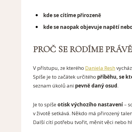
kde se cítíme přirozeně
kde se naopak objevuje napětí nebo
PROČ SE RODÍME PRÁV
V přístupu, ze kterého
Daniela Resh
vycház
Spíše je to začátek určitého
příběhu, se k
seznam úkolů ani
pevně daný osud
.
Je to spíše
otisk výchozího nastavení
– s
v životě setkává. Někdo má přirozený talen
Další cítí potřebu tvořit, měnit věci nebo h