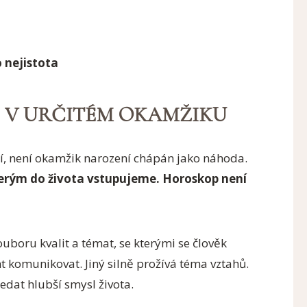
 nejistota
Ě V URČITÉM OKAMŽIKU
í, není okamžik narození chápán jako náhoda.
terým do života vstupujeme.
Horoskop není
ouboru kvalit a témat, se kterými se člověk
t komunikovat. Jiný silně prožívá téma vztahů.
ledat hlubší smysl života.