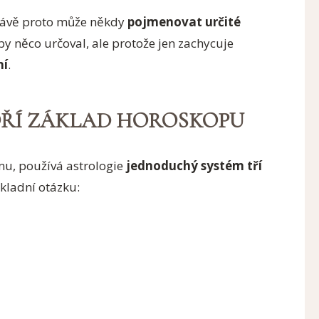
rávě proto může někdy
pojmenovat určité
by něco určoval, ale protože jen zachycuje
ní
.
VOŘÍ ZÁKLAD HOROSKOPU
mu, používá astrologie
jednoduchý systém tří
kladní otázku: