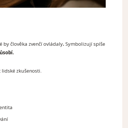
ré by člověka zvenčí ovládaly
.
Symbolizují spíše
ůsobí.
 lidské zkušenosti.
entita
vání