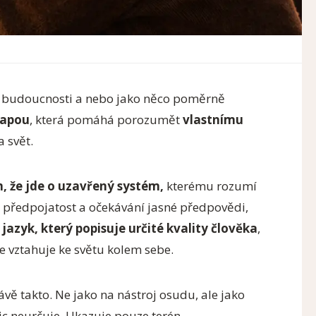
ď budoucnosti a nebo jako něco poměrně
mapou
, která pomáhá porozumět
vlastnímu
 svět.
, že jde o uzavřený systém,
kterému rozumí
i předpojatost a očekávání jasné předpovědi,
o
jazyk, který popisuje určité kvality člověka
,
e vztahuje ke světu kolem sebe.
vě takto. Ne jako na nástroj osudu, ale jako
 neurčuje. Ukazuje pouze terén.