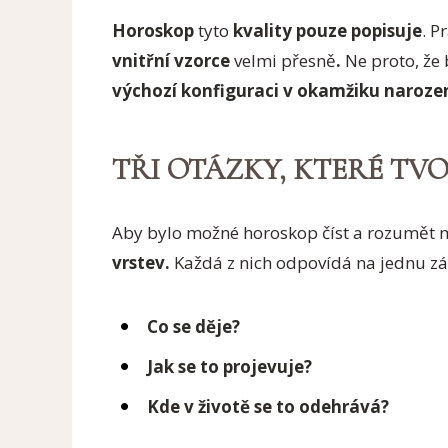
Horoskop
tyto
kvality pouze popisuje
. P
vnitřní vzorce
velmi přesně
.
Ne proto, že 
výchozí konfiguraci v okamžiku naroze
TŘI OTÁZKY, KTERÉ T
Aby bylo možné horoskop číst a rozumět 
vrstev.
Každá z nich odpovídá na jednu zá
Co se děje?
Jak se to projevuje?
Kde v životě se to odehrává?