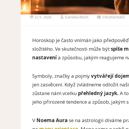
22.5. 2026
Daniela Resh
0 Komentářů
Horoskop je často vnímán jako předpově
složitého. Ve skutečnosti může být
spíše 
nastavení
a způsobu, jakým reagujeme na
Symboly, značky a pojmy
vytvářejí dojem
jen zasvěcení. Když zvládneme odložit naš
zůstane nám vcelku
přehledný jazyk.
A t
jeho přirozené tendence a způsob, jakým s
V
Noema Aura
se na astrologii díváme prá
na
mapu orientace.
Mapa sama o sobě nic