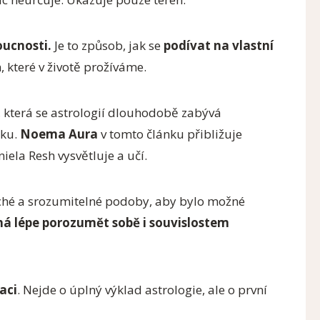
ucnosti.
Je to způsob, jak se
podívat na vlastní
 které v životě prožíváme.
, která se astrologií dlouhodobě zabývá
ěku.
Noema Aura
v tomto článku přibližuje
iela Resh vysvětluje a učí.
uché a srozumitelné podoby, aby bylo možné
há lépe porozumět sobě i souvislostem
aci
. Nejde o úplný výklad astrologie, ale o první