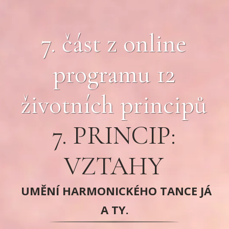
7. část z online
programu 12
životních principů
7. PRINCIP:
VZTAHY
UMĚNÍ HARMONICKÉHO TANCE JÁ
A TY.