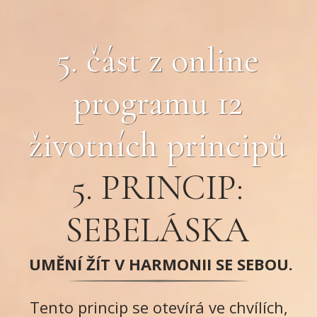
5. část z online
programu 12
životních principů
5. PRINCIP:
SEBELÁSKA
UMĚNÍ ŽÍT V HARMONII SE SEBOU.
Tento princip se otevírá ve chvílích,