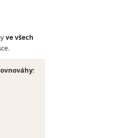
hy
ve všech
sce.
rovnováhy: