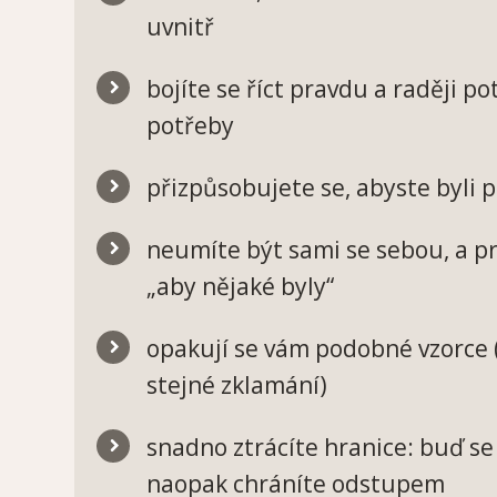
uvnitř
bojíte se říct pravdu a raději po
potřeby
přizpůsobujete se, abyste byli p
neumíte být sami se sebou, a pr
„aby nějaké byly“
opakují se vám podobné vzorce (s
stejné zklamání)
snadno ztrácíte hranice: buď se
naopak chráníte odstupem