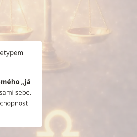
chetypem
omého „já
 sami sebe.
 schopnost