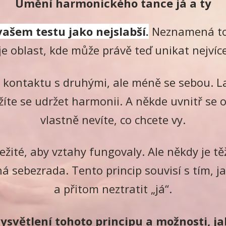
Umění harmonického tance já a ty
vašem testu jako nejslabší.
Neznamená to, 
e oblast, kde může právě teď unikat nejvíc
 kontaktu s druhými, ale méně se sebou. La
íte se udržet harmonii. A někde uvnitř se o
vlastně nevíte, co chcete vy.
žité, aby vztahy fungovaly. Ale někdy je těž
ná sebezrada. Tento princip souvisí s tím, j
a přitom neztratit „já“.
ysvětlení tohoto principu a možnosti, j