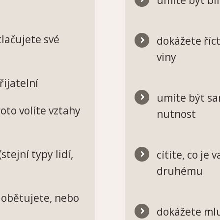
tlačujete své
dokážete říct
viny
řijatelní
umíte být sam
oto volíte vztahy
nutnost
tejní typy lidí,
cítíte, co je
druhému
 obětujete, nebo
dokážete mluv