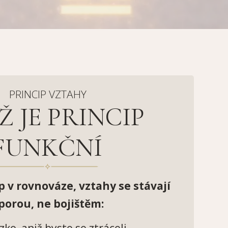
PRINCIP VZTAHY
Ž JE PRINCIP
FUNKČNÍ
p v rovnováze, vztahy se stávají
porou, ne bojištěm:
zko, aniž byste se ztráceli