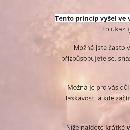
Tento princip vyšel ve 
to ukazuj
Možná jste často v
přizpůsobujete se, snaž
Možná je pro vás důle
laskavost, a kde začí
Níže najdete krátké
v