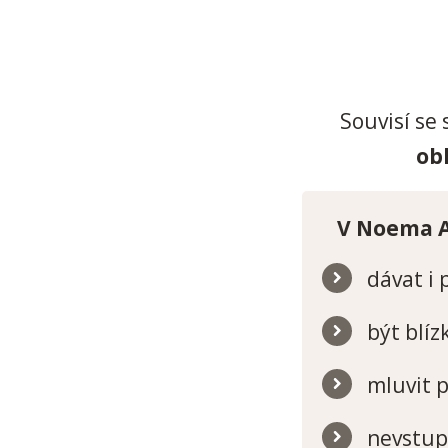
Souvisí se
ob
V Noema A
dávat i 
být blíz
mluvit 
nevstupo