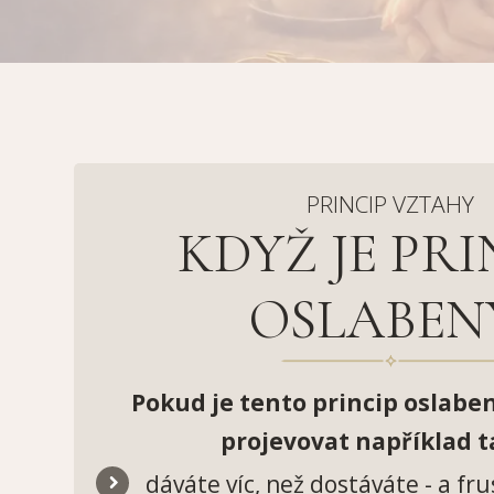
PRINCIP VZTAHY
KDYŽ JE PRI
OSLABEN
Pokud je tento princip oslaben
projevovat například ta
dáváte víc, než dostáváte - a fr