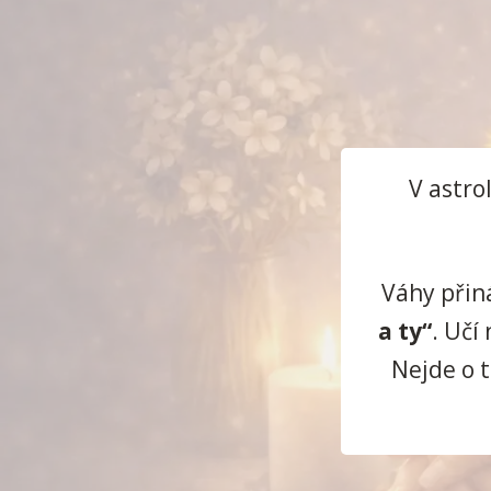
V astro
Váhy přin
a ty“
. Učí
Nejde o t