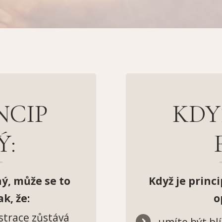
NCIP
KDY
Ý:
ý, může se to
Když je princi
k, že:
o
ustrace zůstává
umíte být blí