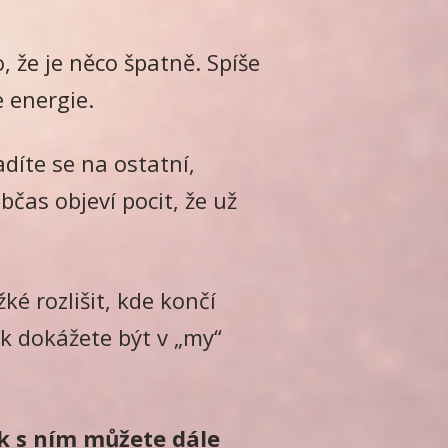
že je něco špatně. Spíše
e energie.
díte se na ostatní,
bčas objeví pocit, že už
ké rozlišit, kde končí
ak dokážete být v „my“
ak s ním můžete dále