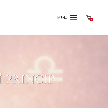
MENU
0
Í PRINCIP