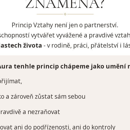
ZNAMENÁ?
Princip Vztahy není jen o partnerství.
 schopností vytvářet vyvážené a pravdivé vzta
lastech života
- v rodině, práci, přátelství i lá
ura tenhle princip chápeme jako umění 
přijímat,
ko a zároveň zůstat sám sebou
pravdivě a nezraňovat
vat ani do podřízenosti, ani do kontroly