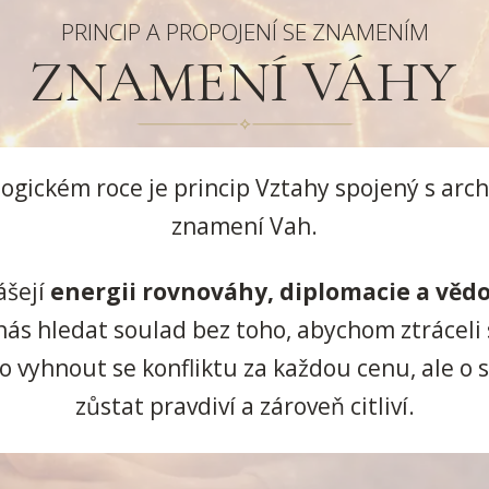
PRINCIP A PROPOJENÍ SE ZNAMENÍM
ZNAMENÍ VÁHY
logickém roce je princip Vztahy spojený s ar
znamení Vah.
ášejí
energii rovnováhy, diplomacie a věd
 nás hledat soulad bez toho, abychom ztráceli
o vyhnout se konfliktu za každou cenu, ale o
zůstat pravdiví a zároveň citliví.