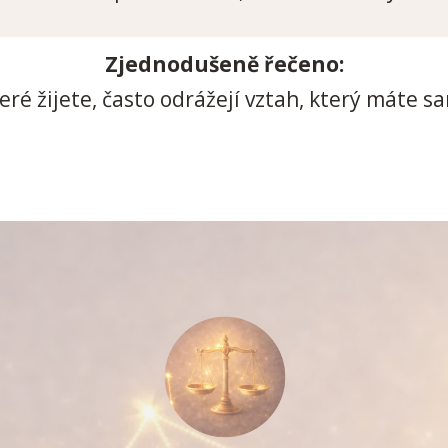
Zjednodušeně řečeno:
eré žijete, často odrážejí vztah, který máte s