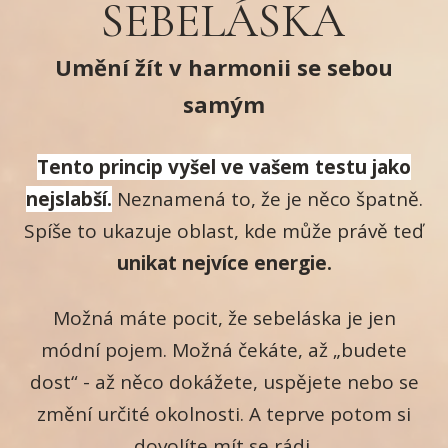
SEBELÁSKA
Umění žít v harmonii se sebou
samým
Tento princip vyšel ve vašem testu jako
nejslabší.
Neznamená to, že je něco špatně.
Spíše to ukazuje oblast, kde může právě teď
unikat nejvíce energie.
Možná máte pocit, že sebeláska je jen
módní pojem. Možná čekáte, až „budete
dost“ - až něco dokážete, uspějete nebo se
změní určité okolnosti. A teprve potom si
dovolíte mít se rádi.