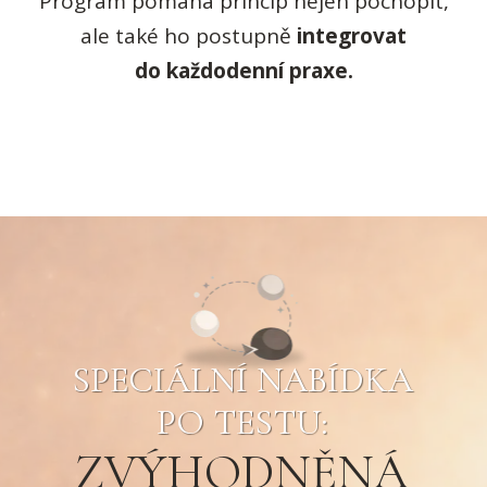
Program pomáhá princip nejen pochopit,
ale také ho postupně
integrovat
do každodenní praxe.
SPECIÁLNÍ NABÍDKA
PO TESTU:
ZVÝHODNĚNÁ