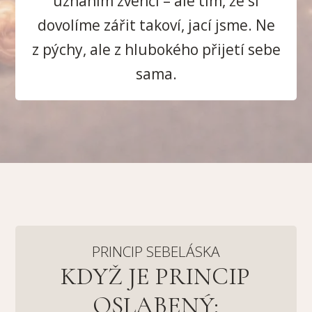
uznáním zvenčí – ale tím, že si
dovolíme zářit takoví, jací jsme. Ne
z pýchy, ale z hlubokého přijetí sebe
sama.
PRINCIP SEBELÁSKA
KDYŽ JE PRINCIP
OSLABENÝ: