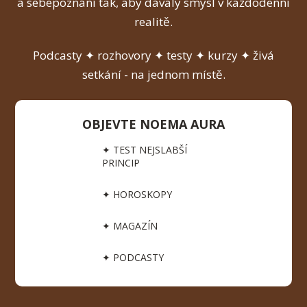
a sebepoznání tak, aby dávaly smysl v každodenní
realitě.
Podcasty ✦ rozhovory ✦ testy ✦ kurzy ✦ živá
setkání - na jednom místě.
OBJEVTE NOEMA AURA
✦ TEST NEJSLABŠÍ
PRINCIP
✦ HOROSKOPY
✦ MAGAZÍN
✦ PODCASTY