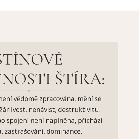
STÍNOVÉ
NOSTI ŠTÍRA:
není vědomě zpracována, mění se
žárlivost, nenávist, destruktivitu.
o spojení není naplněna, přichází
a, zastrašování, dominance.