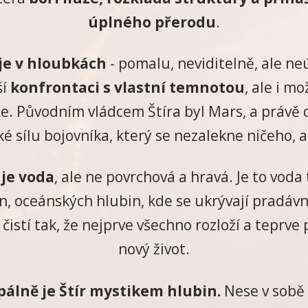
úplného přerodu
.
je v hloubkách
- pomalu, neviditelně, ale ne
ší
konfrontaci s vlastní temnotou
, ale i m
le. Původním vládcem Štíra byl Mars, a právě
aké sílu bojovníka, který se nezalekne ničeho, 
 je voda
, ale ne povrchová a hravá. Je to voda
n, oceánských hlubin, kde se ukrývají pradávn
 čistí tak, že nejprve všechno rozloží a tepr
nový život.
álně je Štír mystikem hlubin.
Nese v sobě 