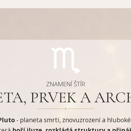
ZNAMENÍ ŠTÍR
TA, PRVEK A ARC
Pluto
- planeta smrti, znovuzrození a hlubok
která
boří iluze, rozkládá struktury a přin