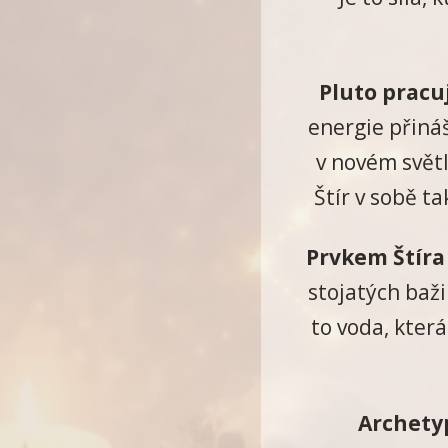
Pluto pracu
energie přiná
v novém svět
Štír v sobě t
Prvkem Štíra
stojatých baži
to voda, která
Archetyp