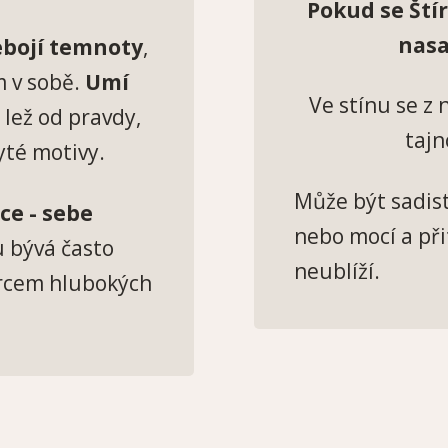
Pokud se Štír
nasa
nebojí temnoty
,
m v sobě.
Umí
Ve stínu se z 
it lež od pravdy,
tajn
yté motivy.
Může být sadist
ce - sebe
nebo mocí a při
 bývá často
neublíží.
rcem hlubokých