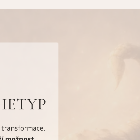
HETYP
é transformace.
áší možnost