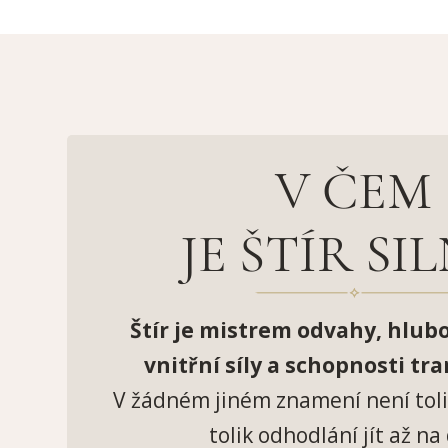
V ČEM
JE ŠTÍR SI
Štír je mistrem odvahy, hlub
vnitřní síly a schopnosti tr
V žádném jiném znamení není tolik
tolik odhodlání jít až na