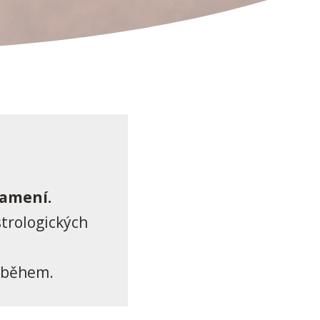
namení.
strologických
říběhem.