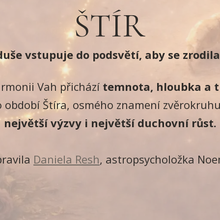
ŠTÍR
uše vstupuje do podsvětí, aby se zrodil
rmonii Vah přichází
temnota, hloubka a 
 období Štíra, osmého znamení zvěrokruhu
největší výzvy i největší duchovní růst.
pravila
Daniela Resh
, astropsycholožka No