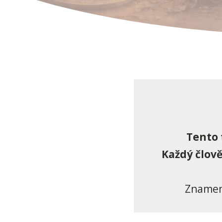
Tento 
Každý člov
Znamení