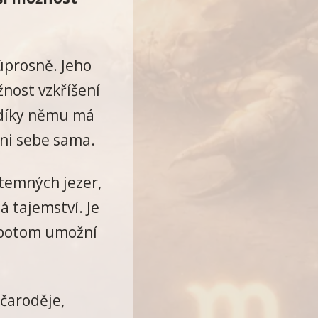
úprosně. Jeho
ožnost vzkříšení
 díky němu má
ani sebe sama.
 temných jezer,
á tajemství. Je
ve potom umožní
čaroděje,