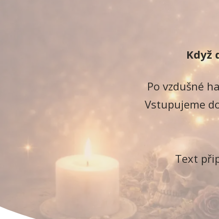
Když d
Po vzdušné ha
Vstupujeme do
Text při