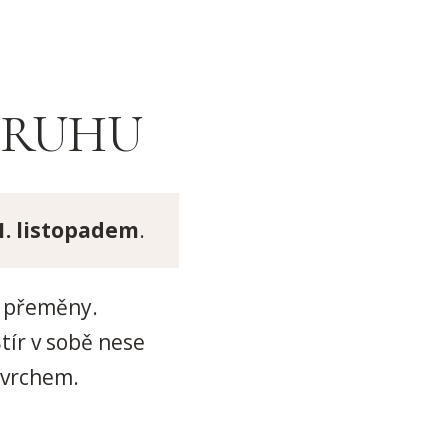
KRUHU
1. listopadem
.
é přeměny.
Štír v sobě nese
ovrchem.