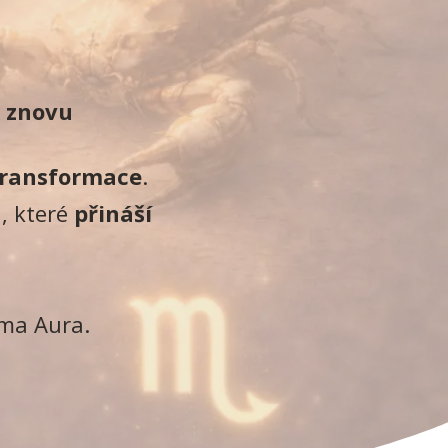
a znovu
transformace
.
, které
přináší
ema Aura.