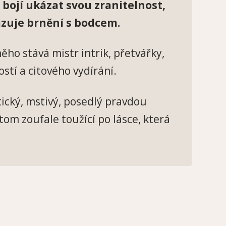
 bojí ukázat svou zranitelnost,
zuje brnění s bodcem.
něho stává mistr intrik, přetvářky,
ostí a citového vydírání.
ický, mstivý, posedlý pravdou
tom zoufale toužící po lásce, která