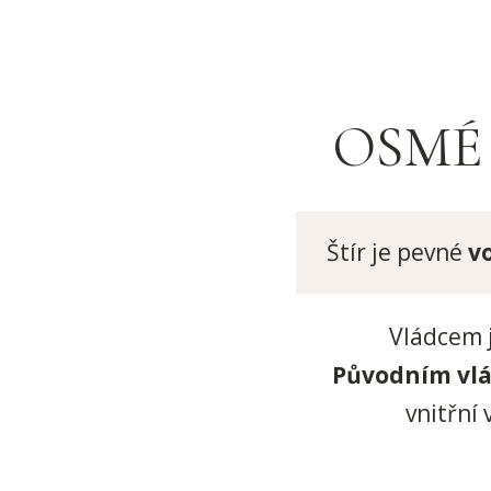
OSMÉ
Štír je pevné
v
Vládcem 
Původním vlá
vnitřní