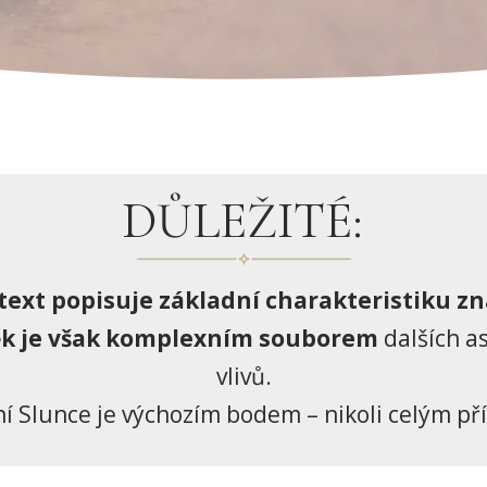
DŮLEŽITÉ:
text popisuje základní charakteristiku z
ěk je však komplexním souborem
dalších a
vlivů.
 Slunce je výchozím bodem – nikoli celým p