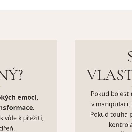
LNÝ?
VLAST
Pokud bolest 
okých emocí,
v manipulaci, 
ansformace.
Pokud touha p
 vůle k přežití,
kontrol
 dřeň.