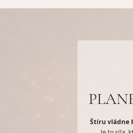
PLANE
Štíru vládne 
Je to síla, 