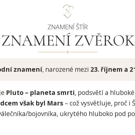
ZNAMENÍ ŠTÍR
 ZNAMENÍ ZVĚRO
odní znamení
, narozené mezi
23. říjnem a 2
je
Pluto – planeta smrti
, podsvětí a hlubok
dcem však byl Mars
– což vysvětluje, proč i 
 válečníka/bojovníka, ukrytého hluboko pod p