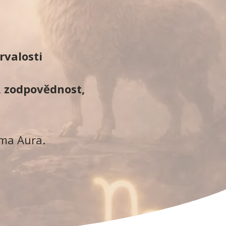
rvalosti
, zodpovědnost,
ema Aura.