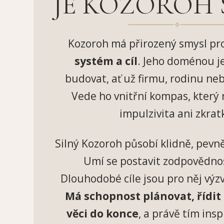
JE KOZOROH 
Kozoroh má přirozený smysl pr
systém a cíl
. Jeho doménou j
budovat, ať už firmu, rodinu ne
Vede ho vnitřní kompas, který
impulzivita ani zkrat
Silný Kozoroh působí klidně, pevn
Umí se postavit zodpovědnos
Dlouhodobé cíle jsou pro něj výzv
Má schopnost plánovat, řídit
věci do konce
, a právě tím insp