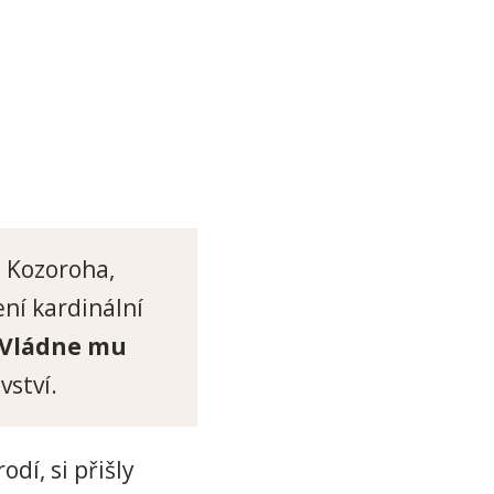
 Kozoroha,
ení kardinální
Vládne mu
vství.
dí, si přišly