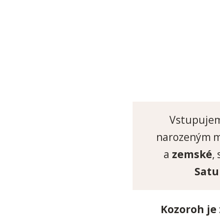
Vstupujem
narozeným 
a
zemské
,
Satu
Kozoroh je