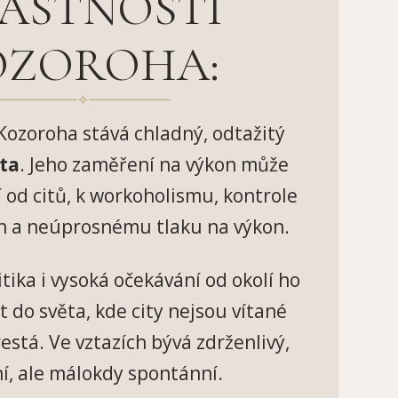
ASTNOSTI
OZOROHA:
 Kozoroha stává chladný, odtažitý
ta
. Jeho zaměření na výkon může
í od citů, k workoholismu, kontrole
h a neúprosnému tlaku na výkon.
itika i vysoká očekávání od okolí ho
 do světa, kde city nejsou vítané
restá. Ve vztazích bývá zdrženlivý,
ní, ale málokdy spontánní.