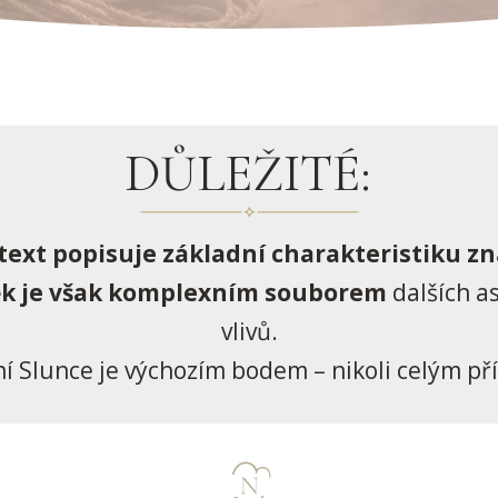
DŮLEŽITÉ:
text popisuje základní charakteristiku z
ěk je však komplexním souborem
dalších a
vlivů.
 Slunce je výchozím bodem – nikoli celým p