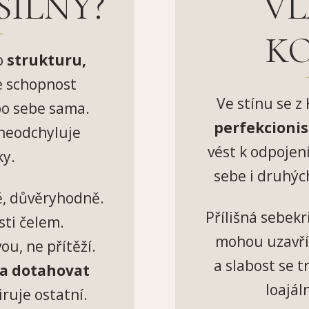
SILNÝ?
VL
K
o
strukturu,
e schopnost
Ve stínu se z
bo sebe sama.
perfekcionis
 neodchyluje
vést k odpojen
ky.
sebe i druhýc
ě, důvěryhodně.
Přílišná sebekr
ti čelem.
mohou uzavřít
ou, ne přítěží.
a slabost se t
 a dotahovat
loajál
iruje ostatní.