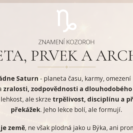
ZNAMENÍ KOZOROH
TA, PRVEK A ARC
ádne Saturn
- planeta času, karmy, omezení i
a
zralosti, zodpovědnosti a dlouhodobého
 lehkost, ale skrze
trpělivost, disciplínu a 
překážek
. Jeho lekce bolí, ale formují.
 je země
, ne však plodná jako u Býka, ani pro