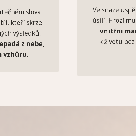
Ve snaze uspě
kutečném slova
úsilí. Hrozí m
ři, kteří skrze
vnitřní ma
ných výsledků.
k životu bez
nepadá z nebe,
m vzhůru.