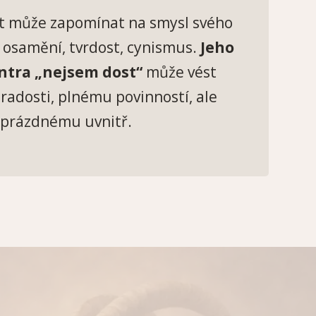
t může zapomínat na smysl svého
u osamění, tvrdost, cynismus.
Jeho
ntra „nejsem dost“
může vést
 radosti, plnému povinností, ale
prázdnému uvnitř.