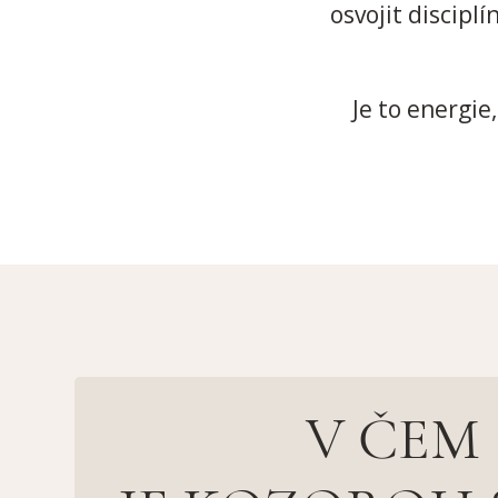
osvojit discipl
Je to energie
V ČEM