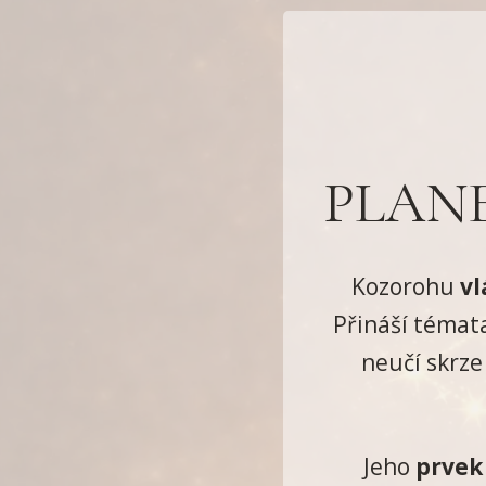
PLANE
Kozorohu
vl
Přináší témat
neučí skrze
Jeho
prvek