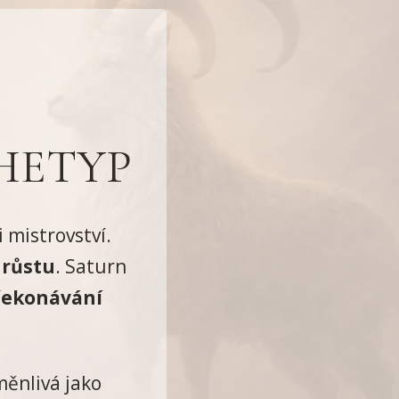
HETYP
 mistrovství.
 růstu
. Saturn
překonávání
měnlivá jako