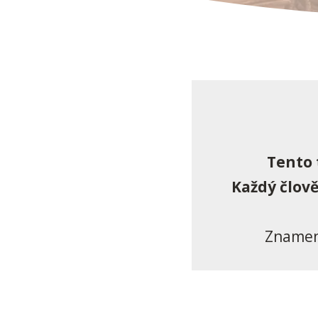
Tento 
Každý člov
Znamení