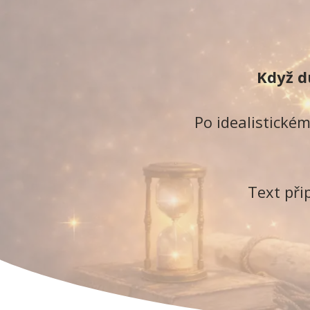
Když du
Po idealistické
Text při