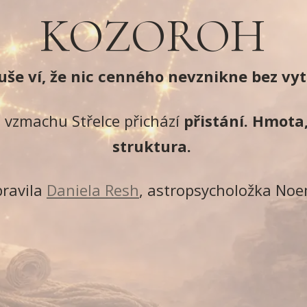
KOZOROH
še ví, že nic cenného nevznikne bez vyt
m vzmachu Střelce přichází
přistání. Hmota
struktura.
pravila
Daniela Resh
, astropsycholožka No