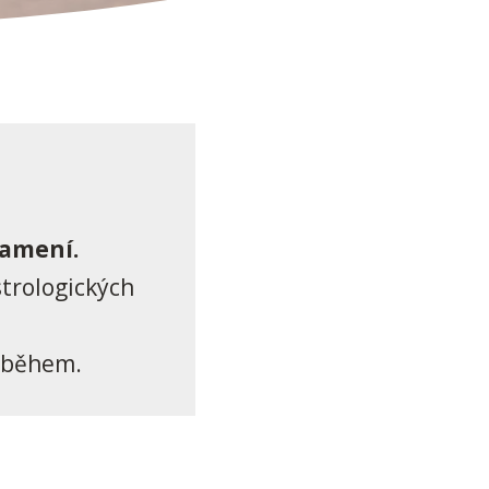
namení.
strologických
říběhem.