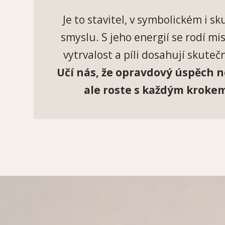
Je to stavitel, v symbolickém i s
smyslu. S jeho energií se rodí mist
vytrvalost a píli dosahují skuteč
Učí nás, že opravdový úspěch 
ale roste s každým kroke