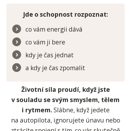
Jde o schopnost rozpoznat:
co vám energii dává
co vám ji bere
kdy je čas jednat
a kdy je čas zpomalit
Životní síla proudí, když jste
v souladu se svým smyslem, tělem
i rytmem.
Slábne, když jedete
na autopilota, ignorujete únavu nebo
ztrácíte spojení s tím, co vás skutečně