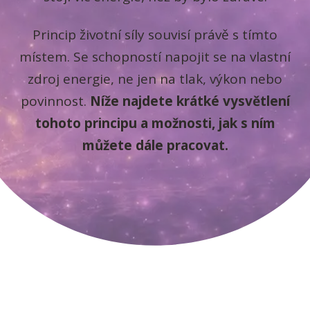
Princip životní síly souvisí právě s tímto
místem. Se schopností napojit se na vlastní
zdroj energie, ne jen na tlak, výkon nebo
povinnost.
Níže najdete krátké vysvětlení
tohoto principu a možnosti, jak s ním
můžete dále pracovat.