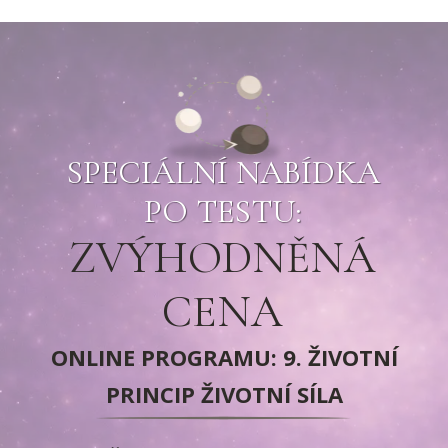
SPECIÁLNÍ NABÍDKA
PO TESTU:
ZVÝHODNĚNÁ
CENA
ONLINE PROGRAMU: 9. ŽIVOTNÍ
PRINCIP ŽIVOTNÍ SÍLA