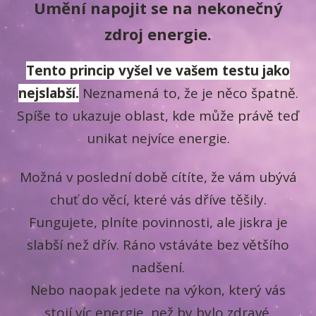
Umění napojit se na nekonečný
zdroj energie.
Tento princip vyšel ve vašem testu jako
nejslabší.
Neznamená to, že je něco špatně.
Spíše to ukazuje oblast, kde může právě teď
unikat nejvíce energie.
Možná v poslední době cítíte, že vám ubývá
chuť do věcí, které vás dříve těšily.
Fungujete, plníte povinnosti, ale jiskra je
slabší než dřív. Ráno vstáváte bez většího
nadšení.
Nebo naopak jedete na výkon, který vás
stojí víc energie, než by bylo zdravé.